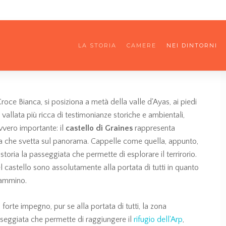
LA STORIA
CAMERE
NEI DINTORNI
Croce Bianca, si posiziona a metà della valle d'Ayas, ai piedi
vallata più ricca di testimonianze storiche e ambientali,
vvero importante: il
castello di Graines
rappresenta
cca che svetta sul panorama. Cappelle come quella, appunto,
toria la passeggiata che permette di esplorare il terrirorio.
l castello sono assolutamente alla portata di tutti in quanto
 cammino.
 forte impegno, pur se alla portata di tutti, la zona
asseggiata che permette di raggiungere il
rifugio dell'Arp
,