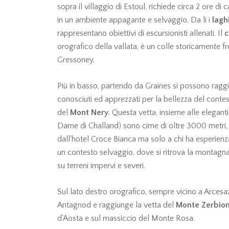
sopra il villaggio di Estoul, richiede circa 2 ore d
in un ambiente appagante e selvaggio. Da li i
lagh
rappresentano obiettivi di escursionisti allenati. Il
c
orografico della vallata, è un colle storicamente 
Gressoney.
Più in basso, partendo da Graines si possono raggiun
conosciuti ed apprezzati per la bellezza del contes
del
Mont Nery
. Questa vetta, insieme alle elegant
Dame di Challand) sono cime di oltre 3000 metri, a
dall'hotel Croce Bianca ma solo a chi ha esperienza
un contesto selvaggio, dove si ritrova la montagna d
su terreni impervi e severi.
Sul lato destro orografico, sempre vicino a Arcesa
Antagnod e raggiunge la vetta del
Monte Zerbio
d'Aosta e sul massiccio del Monte Rosa.