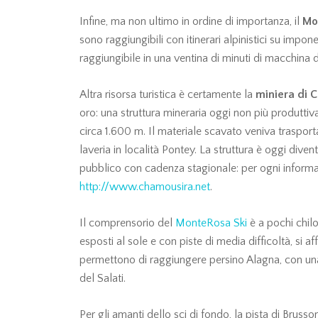
Infine, ma non ultimo in ordine di importanza, il
Mo
sono raggiungibili con itinerari alpinistici su impone
raggiungibile in una ventina di minuti di macchina 
Altra risorsa turistica è certamente la
miniera di 
oro: una struttura mineraria oggi non più produttiva 
circa 1.600 m. Il materiale scavato veniva trasportat
laveria in località Pontey. La struttura è oggi dive
pubblico con cadenza stagionale: per ogni informaz
http://www.chamousira.net
.
Il comprensorio del
MonteRosa Ski
è a pochi chilo
esposti al sole e con piste di media difficoltà, si
permettono di raggiungere persino Alagna, con una
del Salati.
Per gli amanti dello sci di fondo, la pista di Brusso