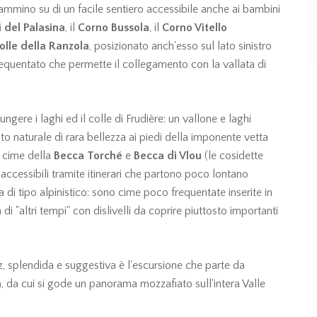
i cammino su di un facile sentiero accessibile anche ai bambini
i del Palasina
, il
Corno Bussola
, il
Corno Vitello
olle della Ranzola
, posizionato anch'esso sul lato sinistro
frequentato che permette il collegamento con la vallata di
gere i laghi ed il colle di Frudière: un vallone e laghi
to naturale di rara bellezza ai piedi della imponente vetta
i cime della
Becca Torché
e
Becca di Vlou
(le cosidette
ccessibili tramite itinerari che partono poco lontano
 di tipo alpinistico: sono cime poco frequentate inserite in
i "altri tempi" con dislivelli da coprire piuttosto importanti
z, splendida e suggestiva è l'escursione che parte da
n
, da cui si gode un panorama mozzafiato sull'intera Valle