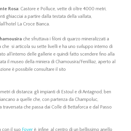
nte Rosa
: Castore e Polluce, vette di oltre 4000 metri,
nti ghiacciai a partire dalla testata della vallata,
dall'hotel La Croce Bianca.
Chamousira
che sfruttava i filoni di quarzo mineralizzati a
che si articola su sette livelli e ha uno sviluppo interno di
o all’interno delle gallerie e quindi fatto scendere fino alla
ntata il museo della miniera di Chamousira/Fenilliaz, aperto al
ione è possibile consultare il sito
metri di distanza: gli impianti di Estoul e di Antagnod, ben
 affiancano a quelle che, con partenza da Champoluc,
 traversata che passa dai Colle di Bettaforca e dal Passo
n con il suo
Foyer
è, infine, al centro di un bellissimo anello